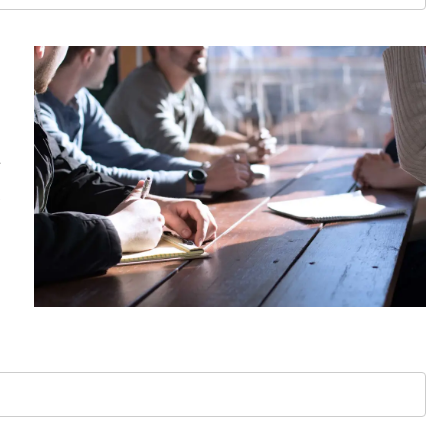
、
解
援