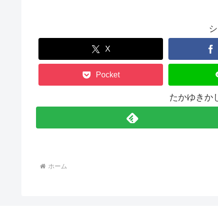
シ
X
Pocket
たかゆきか
ホーム