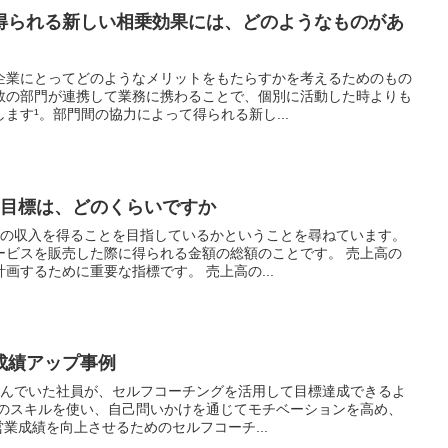
得られる新しい相乗効果には、どのようなものがあ
企業にとってどのようなメリットをもたらすかを考えるためのもの
数の部門が連携して業務に携わることで、個別に活動した時よりも
ます¹。部門間の協力によって得られる新し...
の目標は、どのくらいですか
けの収入を得ることを目指しているかということを尋ねています。
ービスを販売した際に得られる金額の総額のことです。 売上高の
画するために重要な指標です。 売上高の...
成績アップ事例
び悩んでいた社員が、セルフコーチングを活用して目標達成できるよ
グのスキルを使い、自己問いかけを通じてモチベーションを高め、
営業成績を向上させるためのセルフコーチ...