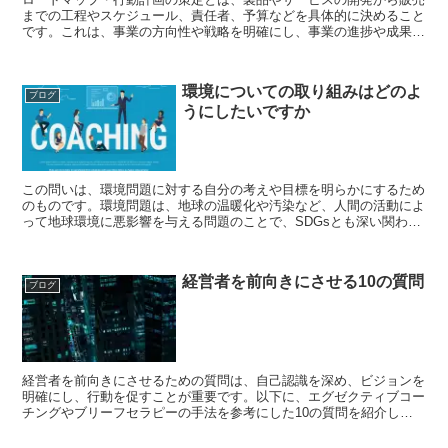
までの工程やスケジュール、責任者、予算などを具体的に決めること
です。これは、事業の方向性や戦略を明確にし、事業の進捗や成果を
管理するために重要なプロセスです。 コーアクティブコー...
環境についての取り組みはどのよ
ブログ
うにしたいですか
この問いは、環境問題に対する自分の考えや目標を明らかにするため
のものです。環境問題は、地球の温暖化や汚染など、人間の活動によ
って地球環境に悪影響を与える問題のことで、SDGsとも深い関わり
があります¹。環境問題の解決には、政府や企業だけでな...
経営者を前向きにさせる10の質問
ブログ
経営者を前向きにさせるための質問は、自己認識を深め、ビジョンを
明確にし、行動を促すことが重要です。以下に、エグゼクティブコー
チングやブリーフセラピーの手法を参考にした10の質問を紹介しま
す。 1. あなたのビジョンは何ですか？ 目的: 経営...