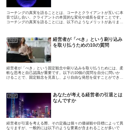
コーチングの真実を語ることとは、コーチとクライアントが互いに本
音で話し合い、クライアントの本質的な変化や成長を促すことです。
コーチングの真実を語ることには、以下のようなメリットがありま
す。 自分の気持ちや考えを言語化し、整理することができ...
経営者が「べき」という刷り込み
ブログ
を取り払うための10の質問
経営者が「べき」という固定観念や刷り込みを取り払うためには、柔
軟な思考と自己認識が重要です。以下の10個の質問を自分に問いか
けることで、固定観念を見直し、より自由な発想を促すことができま
す： この「べき」という考えはどこから来たのか？自分の...
あなたが考える経営者の引退とは
ブログ
なんですか
経営者が引退を考える際、その定義は個々の価値観や目標によって異
なりますが、一般的には以下のような要素が含まれることが多いで