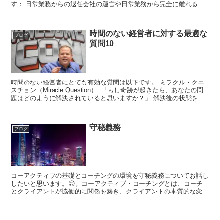
す： 日常業務からの退任会社の運営や日常業務から完全に離れるこ
と。 戦略的役割の継続取締役会やアドバイザーとして戦略的...
時間のない経営者に対する最適な
ブログ
質問10
時間のない経営者にとても有効な質問は以下です。 ミラクル・クエ
スチョン（Miracle Question）: 「もし奇跡が起きたら、あなたの問
題はどのように解決されていると思いますか？」 解決後の状態をイ
メージさせる質問です。 ベスト・ホー...
守秘義務
ブログ
コーアクティブの基礎とコーチングの環境を守秘義務についてお話し
したいと思います。😊。コーアクティブ・コーチングとは、コーチ
とクライアントが協働的に関係を築き、クライアントの本質的な変化
や成長を促進するコーチングの方法です。 コーアクティブ・...