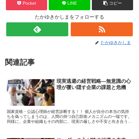
Pocket
LINE
コピー
たかゆきかしまをフォローする
たかゆきかしま
関連記事
現実逃避の経営戦略―無意識の心
お知らせ
理が覆い隠す企業の課題と危機
国家資格・公認心理師が経営診断する！！ 個人が自分の本当の気持
ちを偽ってしまうのは、人間の持つ自己防衛メカニズムの一端です。
同様に、企業や組織もその内部に、現実の厳しさや不安と向き合うこ
とを避けるための無意識的な行動パターンが存在します。具...