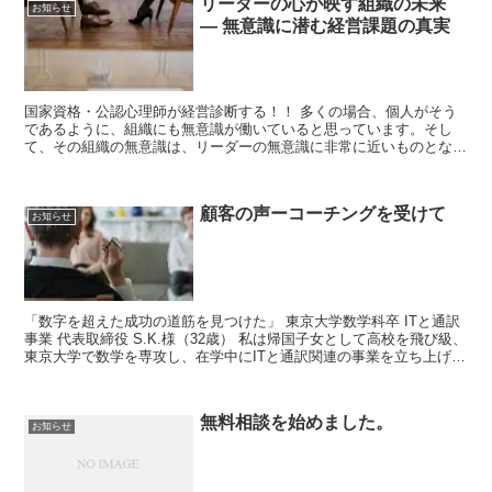
リーダーの心が映す組織の未来
お知らせ
― 無意識に潜む経営課題の真実
国家資格・公認心理師が経営診断する！！ 多くの場合、個人がそう
であるように、組織にも無意識が働いていると思っています。そし
て、その組織の無意識は、リーダーの無意識に非常に近いものとなり
ます。つまり、会社の課題や問題は、実はリーダー自身の心理...
顧客の声ーコーチングを受けて
お知らせ
「数字を超えた成功の道筋を見つけた」 東京大学数学科卒 ITと通訳
事業 代表取締役 S.K.様（32歳） 私は帰国子女として高校を飛び級、
東京大学で数学を専攻し、在学中にITと通訳関連の事業を立ち上げま
した。会社は順調に成長し、社外からは「...
無料相談を始めました。
お知らせ