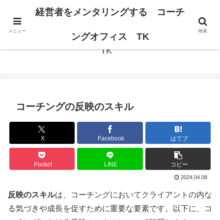
経営者の思考が変われば、組織は変わる。
経営者をメンタリングする コーチ
メニュー
検索
経営者をメンタリングする コーチングオフィス
ングオフィス TK
TK
コーチングの反映のスキル
X
Facebook
はてブ
Pocket
LINE
コピー
2024.04.08
反映のスキル
は、コーチングにおいてクライアントの内な
る気づきや成長を促すために重要な要素です。以下に、コ