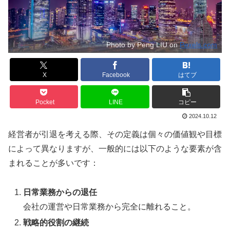
Photo by Peng LIU on
Pexels.com
X
Facebook
はてブ
Pocket
LINE
コピー
2024.10.12
経営者が引退を考える際、その定義は個々の価値観や目標
によって異なりますが、一般的には以下のような要素が含
まれることが多いです：
日常業務からの退任
会社の運営や日常業務から完全に離れること。
戦略的役割の継続