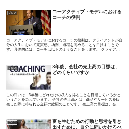
コーアクティブ・モデルにおける
ブログ
コーチの役割
コーアクティブ・モデルにおけるコーチの役割は、クライアントが自
分の人生において充実感、均衡、過程を高めることを目指すことで
す。具体的には、コーチは以下のようなことをします。 クライアン
トの夢や願望を明確化し、それに沿った目標や結果を得られる...
3年後、会社の売上高の目標は、
ブログ
どのくらいですか
この問いは、3年後にどれだけの収入を得ることを目指しているかと
いうことを尋ねています。 会社の売上高とは、商品やサービスを販
売した際に得られる金額の総額のことです。 売上高の目標は、会社
の成長や利益を計画するために重要な指標です。 売上高の...
富を生むための行動と思考を引き
ブログ
出すために、自分に問いかけるべ