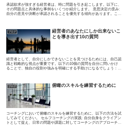
承認欲求が強すぎる経営者は、時に問題を引き起こします。以下に、
その問題点と具体的な事例をいくつか紹介します。 意思決定の歪み:
自分の意見や決断が承認されることを優先する傾向があります。この
ため、組織にとって最適な選択を見失ってしまいます。...
経営者のあなたにしか出来ないこ
ブログ
とを導き出す10の質問
経営者として、自分にしかできないことを見つけるためには、自己認
識と戦略的な視点が重要です。以下の10個の質問を自分に問いかけ
ることで、独自の役割や強みを明確にする手助けになるでしょう：
自分の強みやスキルは何か？他の人にはない、自分だけの強...
俯瞰のスキルを練習するために
ブログ
コーチングにおいて俯瞰のスキルを練習するために、以下の方法を試
してみてください。 セルフコーチングの実践: 自分自身をクライアン
トとして捉え、日常の問題や課題に対してコーチングのアプローチを
試してみましょう。自分の思考や感情を客観的に観察し...