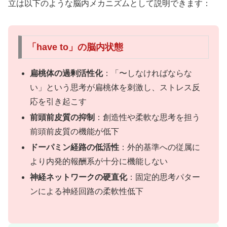
立は以下のような脳内メカニズムとして説明できます：
「have to」の脳内状態
扁桃体の過剰活性化
：「〜しなければならな
い」という思考が扁桃体を刺激し、ストレス反
応を引き起こす
前頭前皮質の抑制
：創造性や柔軟な思考を担う
前頭前皮質の機能が低下
ドーパミン経路の低活性
：外的基準への従属に
より内発的報酬系が十分に機能しない
神経ネットワークの硬直化
：固定的思考パター
ンによる神経回路の柔軟性低下