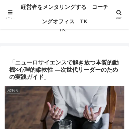
経営者の思考が変われば、組織は変わる。
経営者をメンタリングする コーチ
メニュー
検索
経営者をメンタリングする コーチングオフィス
ングオフィス TK
TK
「ニューロサイエンスで解き放つ本質的動
機×心理的柔軟性 —次世代リーダーのため
の実践ガイド」
お知らせ