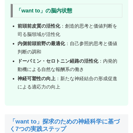
「want to」の脳内状態
前頭前皮質の活性化
：創造的思考と価値判断を
司る脳領域が活性化
内側前頭前野の最適化
：自己参照的思考と価値
判断の調和
ドーパミン・セロトニン経路の活性化
：内発的
動機による自然な報酬系の働き
神経可塑性の向上
：新たな神経結合の形成促進
による適応力の向上
「want to」探求のための神経科学に基づ
く7つの実践ステップ