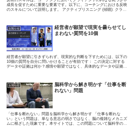
成長を促すために重要な要素です。以下に、コーチングにおける反映
のスキルについて説明します。 アクティブリスニング (傾聴): クライ
アントの話を注意深く聞き、その言葉や感情の背後...
経営者が願望で現実を曇らせてし
お知らせ
まわない質問を10個
経営者が願望に引きずられず、現実的な判断を下すためには、以下の
10個の質問を自分に問いかけることが有効です： この決定に対する
データや証拠は何か？感情や願望ではなく、具体的なデータや証拠に
基づいて判断するための質問です。 この計画のリスクは...
脳科学から解き明かす「仕事を断
お知らせ
れない」問題
「仕事を断れない」問題を脳科学から解き明かす 「仕事を断れな
い」という問題は、単なる意志の弱さではなく、脳の複雑なメカニズ
ムに根ざした現象です。本サイトでは、この問題について脳科学の観
点から詳細に解説し、実践的なエクササイズをご紹介します。...